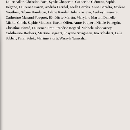
Laure Adler, Christine Bard, Sylvie Chaperon, Catherine Clément, Sophie
Dégano, Laurence Faron, Andréa Ferréol, Joëlle Gardes, Anne Garréta, Xavière
Gauthier, Sabine Haudepin, Lilane Kandel, Julia Kristeva, Audrey Lasserre,
Catherine Marand-Fouquet, Bénédicte Martin, Maryline Martin, Danielle
Michel-Chich, Sophie Mousset, Karen Offen, Anne Paupert, Nicole Pellegrin,
Christine Planté, Laurence Prat, Frédéric Regard, Michèle Riot-Sarcey,
Cahtherine Rodgers, Martine Sagaert, Josyane Savigneau, Ina Schabert, Leïla
Sebbar, Pinar Selek, Martine Storti, Wassyla Tamzali...